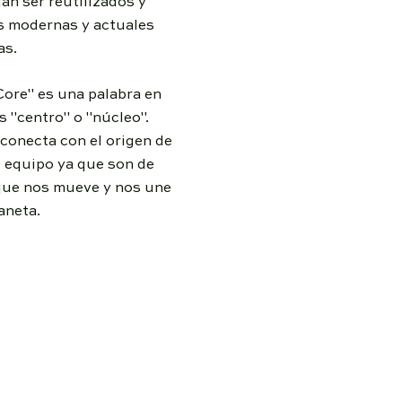
an ser reutilizados y
s modernas y actuales
as.
ore" es una palabra en
s "centro" o "núcleo".
 conecta con el origen de
l equipo ya que son de
 que nos mueve y nos une
aneta.